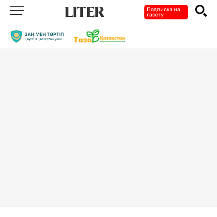
Подписка на
газету