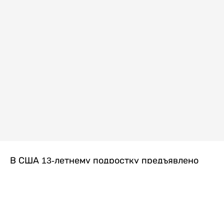
В США 13-летнему подростку предъявлено
обвинение в убийстве второй степени после
гибели его 14-летней сводной сестры. По
версии следствия, трагедия произошла
вскоре после ссоры между детьми, передает