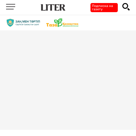
Подписка на
газету