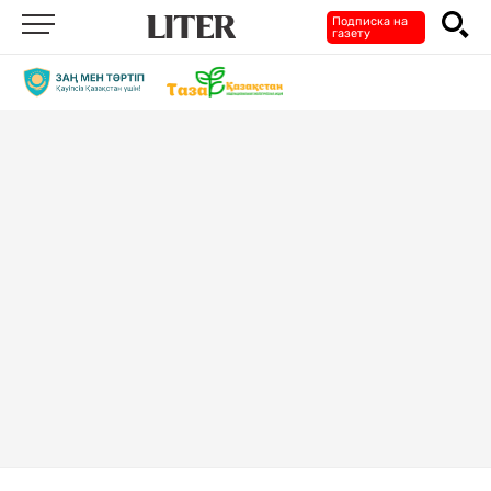
Подписка на
газету