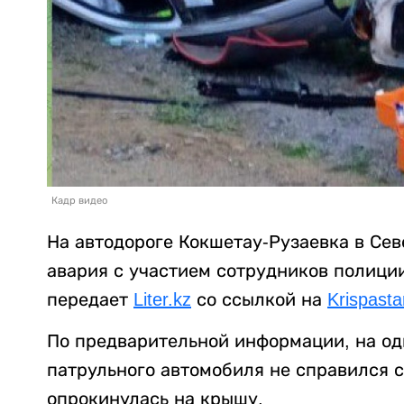
Кадр видео
На автодороге Кокшетау-Рузаевка в Се
авария с участием сотрудников полиции
передает
Liter.kz
со ссылкой на
Krispast
По предварительной информации, на од
патрульного автомобиля не справился 
опрокинулась на крышу.