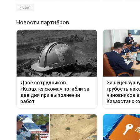
кювет