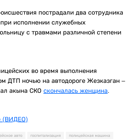
роисшествия пострадали два сотрудника
я при исполнении служебных
больницу с травмами различной степени
лицейских во время выполнения
ом ДТП ночью на автодороге Жезказган –
Шал акына СКО
скончалась женщина
.
е (ВИДЕО)
ейское авто
госпитализация
полицейская машина