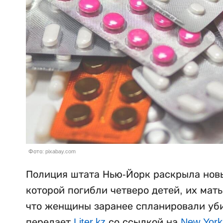
Фото: pixabay.com
Полиция штата Нью-Йорк раскрыла новы
которой погибли четверо детей, их мат
что женщины заранее спланировали убий
передает
Liter.kz
со ссылкой на
New York