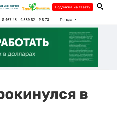
Подписка на газету
Погода
$
467.48
€
539.52
₽
5.73
рокинулся в