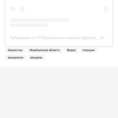
Публикация от УП Жамбылского района (@police__zhambyl)
Казахстан
Жамбылская область
Видео
полиция
вандализм
вандалы