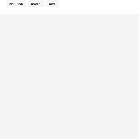
кипяток
долги
долг