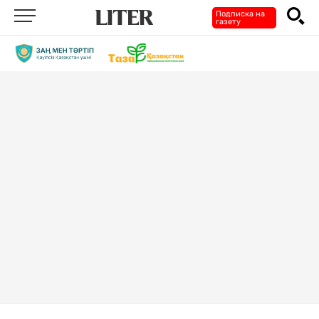
Подписка на
газету