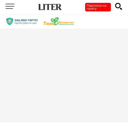
Подписка на
газету