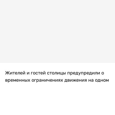
Жителей и гостей столицы предупредили о
временных ограничениях движения на одном
из самых загруженных проспектов города.
Причиной станут дорожные работы, которые
продлятся два дня, передает
Liter.kz
.
По информации городских служб, с 7 по 8