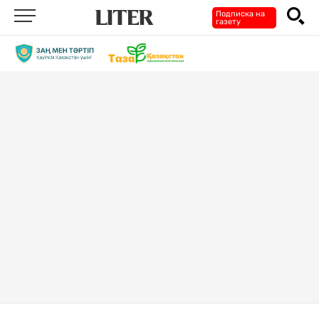
Подписка на
газету