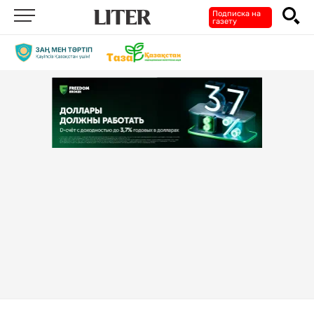
Подписка на
газету