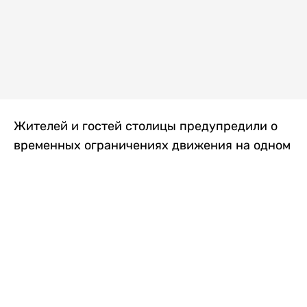
Жителей и гостей столицы предупредили о
временных ограничениях движения на одном
из самых загруженных проспектов города.
Причиной станут дорожные работы, которые
продлятся два дня, передает
Liter.kz
.
По информации городских служб, с 7 по 8
августа на проспекте Кабанбай батыра
пройдет ремонт дорожного покрытия. В связи
с этим движение будет частично ограничено