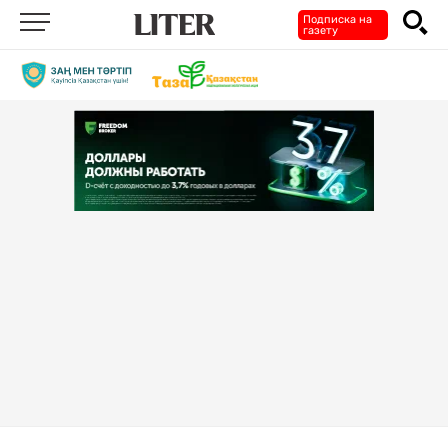
Подписка на
газету