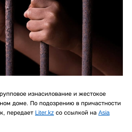
рупповое изнасилование и жестокое
нном доме. По подозрению в причастности
к, передает
Liter.kz
со ссылкой на
Asia