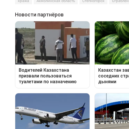
кража
Акмолинская область
Степногорск
Ограблен