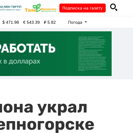
Подписка на газету
Погода
$
471.98
€
543.39
₽
5.82
иона украл
епногорске