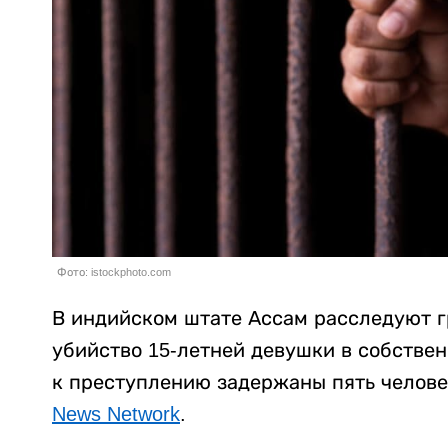
Фото: istockphoto.com
В индийском штате Ассам расследуют г
убийство 15-летней девушки в собстве
к преступлению задержаны пять челове
News Network
.