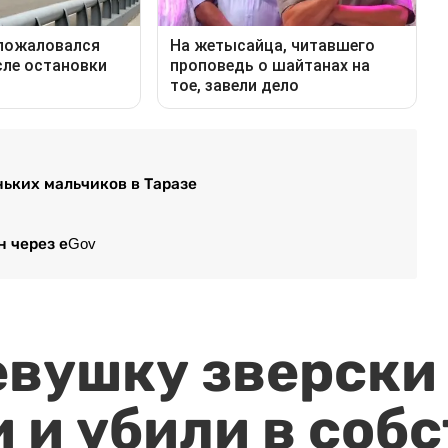
ьких мальчиков в Таразе
н через еGov
евушку зверски
 и убили в соб