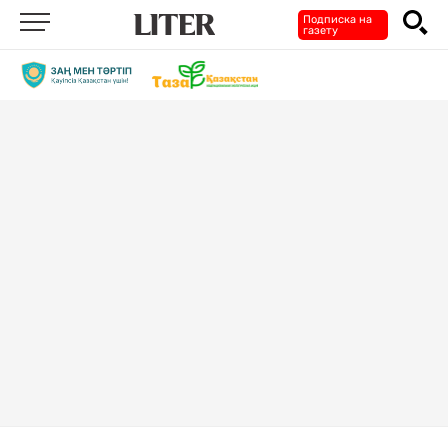
Подписка на
газету