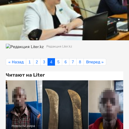
Редакция Liter.kz
« Назад
1
2
3
4
5
6
7
8
Вперед »
Читают на Liter
Новости мира