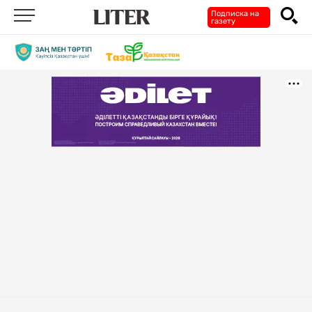
Подписка на
газету