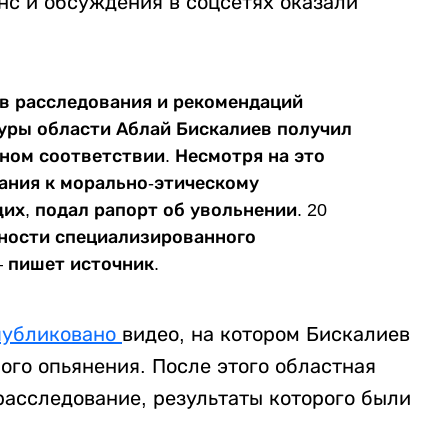
с и обсуждения в соцсетях оказали
ов расследования и рекомендаций
уры области Аблай Бискалиев получил
ом соответствии. Несмотря на это
ания к морально-этическому
х, подал рапорт об увольнении. 20
жности специализированного
– пишет источник.
публиковано
видео, на котором Бискалиев
ого опьянения. После этого областная
асследование, результаты которого были