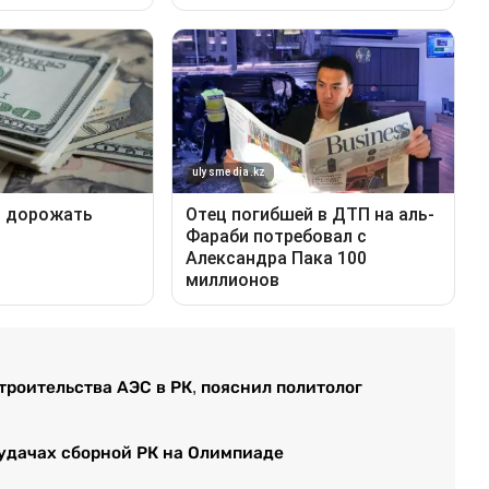
троительства АЭС в РК, пояснил политолог
еудачах сборной РК на Олимпиаде