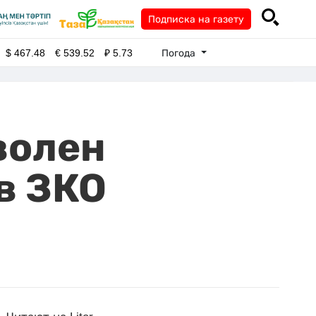
Подписка на газету
Погода
$
467.48
€
539.52
₽
5.73
волен
в ЗКО