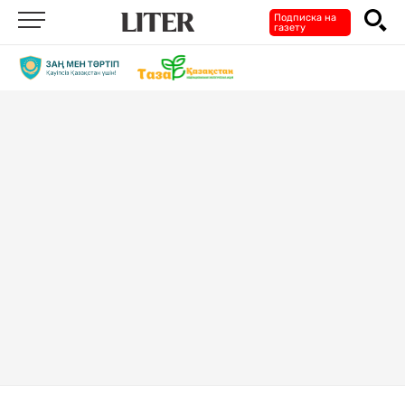
Подписка на
газету