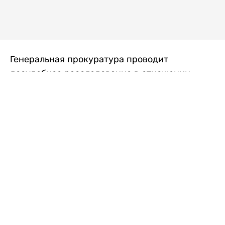
Генеральная прокуратура проводит
досудебное расследование в отношении
преступной группы, длительное время
занимавшейся экономической контрабандой
товаров из Китая в Казахстан, передает
Liter.kz
со ссылкой на Генпрокуратуру РК.
"Следствием установлено, что из 37
компаний, только по двум
аффилированным предприятиям
"Metlink" и "Urban Green" участниками
ОПГ причинен ущерб государству
свыше 2,7 млрд тенге", - говорится в