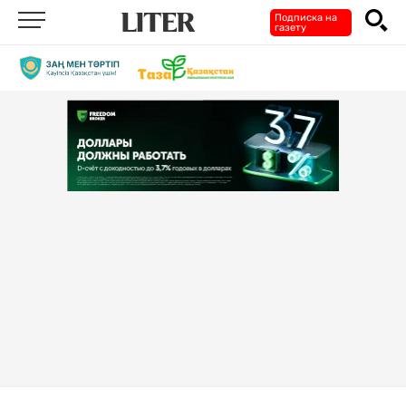
Подписка на
газету