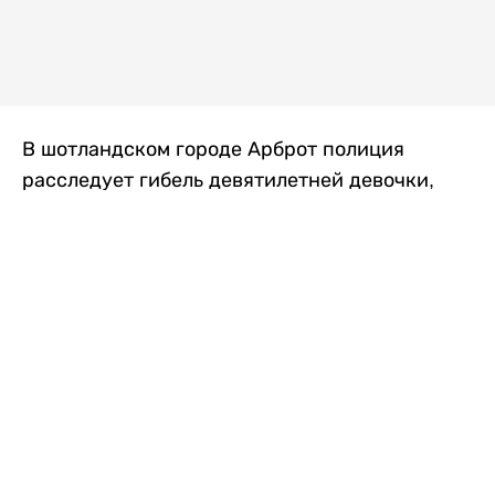
В шотландском городе Арброт полиция
расследует гибель девятилетней девочки,
которую нашли с тяжелыми травмами в
промышленной зоне, где семья разбила
палаточный лагерь. По подозрению в
убийстве ребенка задержан ее 35-летний
отец, передает
Liter.kz
со ссылкой на
The Sun
.
По данным полиции, семья из Западного
Йоркшира приехала в Арброт и разбила
палатку на территории заброшенной
промышленной зоны неподалеку от пляжа.