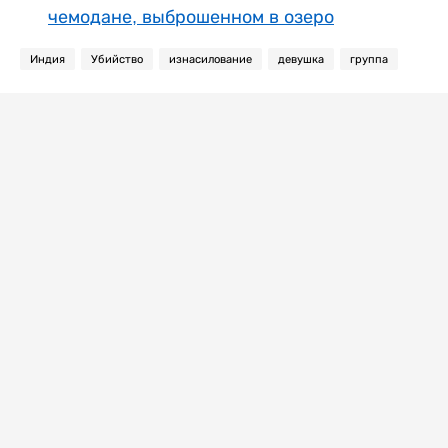
чемодане, выброшенном в озеро
Индия
Убийство
изнасилование
девушка
группа