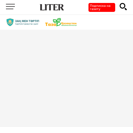
Подписка на
газету