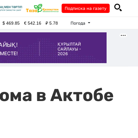
Подписка на газету
Погода
$
469.85
€
542.16
₽
5.78
ома в Актобе