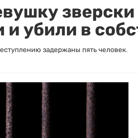
евушку зверски
 и убили в соб
реступлению задержаны пять человек.