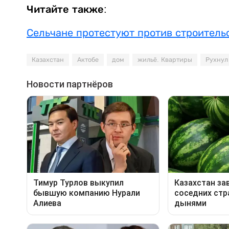
Читайте также:
Сельчане протестуют против строитель
Казахстан
Актобе
дом
жильё. Квартиры
Рухнул