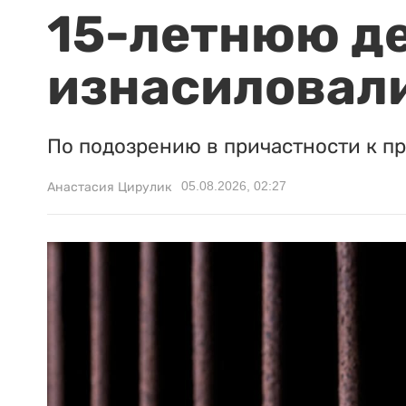
15-летнюю д
изнасиловали
По подозрению в причастности к п
05.08.2026, 02:27
Анастасия Цирулик