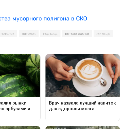
ства мусорного полигона в СКО
 потолок
потолок
подъезд
ветхое жилье
жильцы