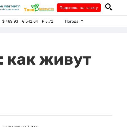
Подписка на газету
Погода
$
469.93
€
541.64
₽
5.71
 как живут