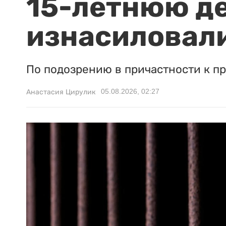
15-летнюю д
изнасиловали
По подозрению в причастности к п
05.08.2026, 02:27
Анастасия Цирулик