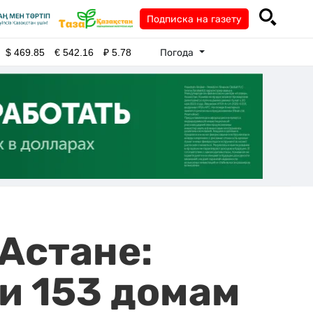
Подписка на газету
Погода
$
469.85
€
542.16
₽
5.78
Астане:
и 153 домам