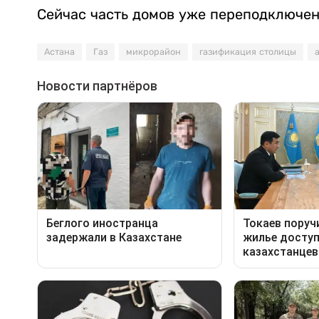
Сейчас часть домов уже переподключена
Астана
Газ
микрорайон
газификация столицы