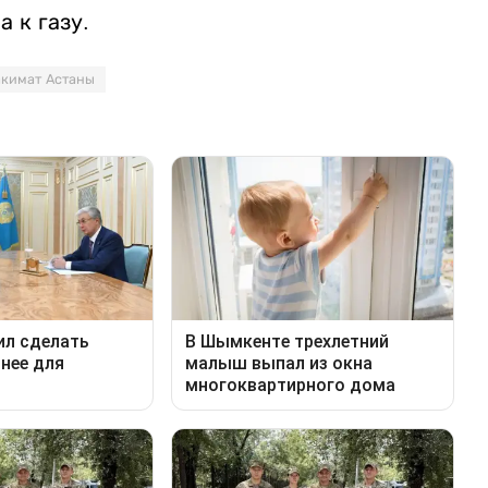
 к газу.
акимат Астаны