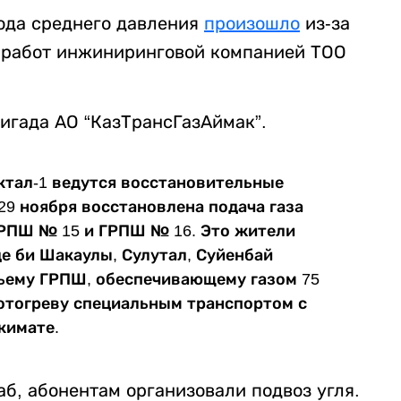
ода среднего давления
произошло
из-за
 работ инжиниринговой компанией ТОО
игада АО “КазТрансГазАймак”.
ктал-1 ведутся восстановительные
 29 ноября восстановлена подача газа
РПШ № 15 и ГРПШ № 16. Это жители
е би Шакаулы, Сулутал, Суйенбай
тьему ГРПШ, обеспечивающему газом 75
 отогреву специальным транспортом с
кимате.
б, абонентам организовали подвоз угля.