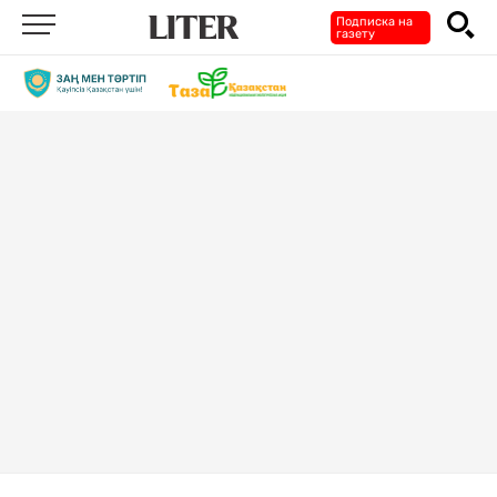
Подписка на
газету