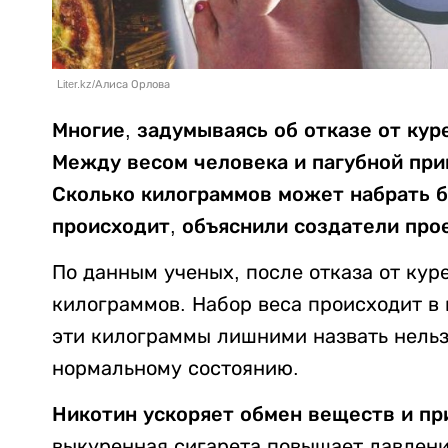
Liter.kz/Алиса Орлова
Многие, задумываясь об отказе от кур
Между весом человека и пагубной при
Сколько килограммов может набрать б
происходит, объяснили создатели про
По данным ученых, после отказа от кур
килограммов. Набор веса происходит в 
эти килограммы лишними назвать нельзя
нормальному состоянию.
Никотин ускоряет обмен веществ и пр
выкуренная сигарета повышает давление