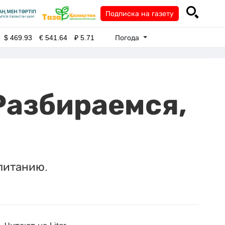
Подписка на газету
Погода
$
469.93
€
541.64
₽
5.71
 Разбираемся,
питанию.