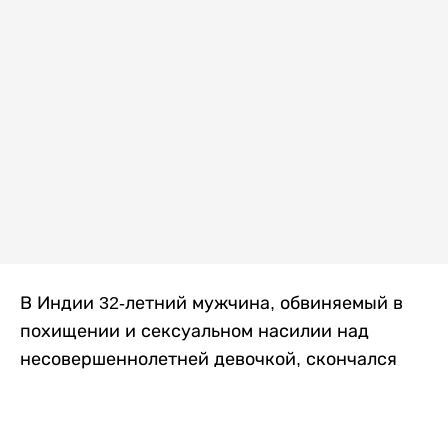
В Индии 32-летний мужчина, обвиняемый в
похищении и сексуальном насилии над
несовершеннолетней девочкой, скончался
после того, как разъяренная толпа жестоко
избила его в. Полиция сообщила об аресте
восьми человек, причастных к нападению,