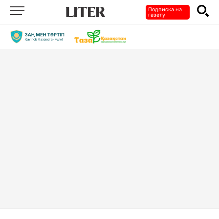
Подписка на
газету