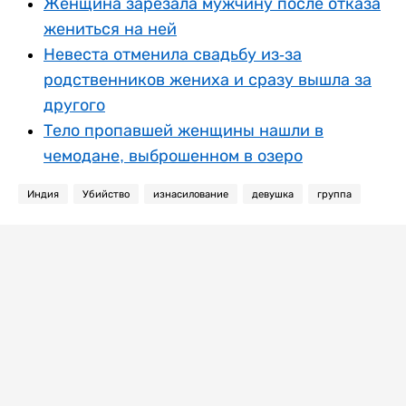
Женщина зарезала мужчину после отказа
жениться на ней
Невеста отменила свадьбу из-за
родственников жениха и сразу вышла за
другого
Тело пропавшей женщины нашли в
чемодане, выброшенном в озеро
Индия
Убийство
изнасилование
девушка
группа