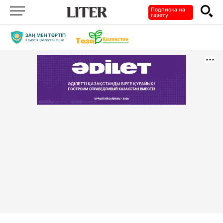
Подписка на
газету