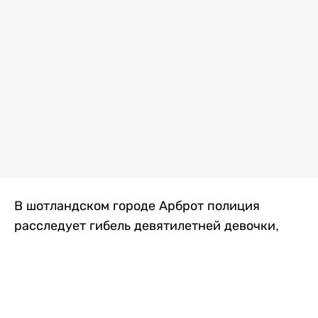
В шотландском городе Арброт полиция
расследует гибель девятилетней девочки,
которую нашли с тяжелыми травмами в
промышленной зоне, где семья разбила
палаточный лагерь. По подозрению в
убийстве ребенка задержан ее 35-летний