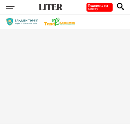
Подписка на
газету