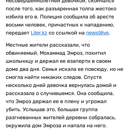
несовершеннолетней девочкой, скончался
после того, как разъяренная толпа жестоко
избила его в. Полиция сообщила об аресте
восьми человек, причастных к нападению,
передает
Liter.kz
со ссылкой на
news9live
.
Местные жители рассказали, что
обвиняемый, Мохаммад Эмроз, похитил
школьницу и держал ее взаперти в своем
доме два дня. Семья искала ее повсюду, но не
смогла найти никаких следов. Спустя
несколько дней девочка вернулась домой и
рассказала о случившемся. Она сообщила,
что Эмроз держал ее в плену и угрожал
убить. Услышав это, большая группа
разгневанных жителей деревни собралась,
окружила дом Эмроза и напала на него.