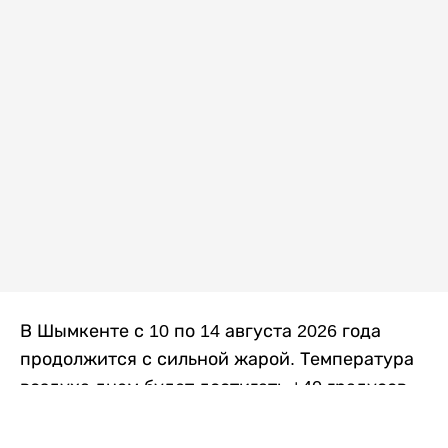
В Шымкенте с 10 по 14 августа 2026 года
продолжится с сильной жарой. Температура
воздуха днем будет достигать +40 градусов,
осадков не ожидается, передает
Liter.kz
со
ссылкой на
данные
Казгидромета.