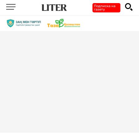
Подписка на
газету