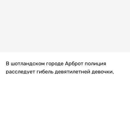
В шотландском городе Арброт полиция
расследует гибель девятилетней девочки,
которую нашли с тяжелыми травмами в
промышленной зоне, где семья разбила
палаточный лагерь. По подозрению в
убийстве ребенка задержан ее 35-летний
отец, передает
Liter.kz
со ссылкой на
The Sun
.
По данным полиции, семья из Западного