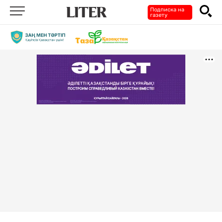
Подписка на
газету