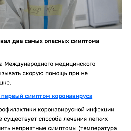
вал два самых опасных симптома
да Международного медицинского
вызывать скорую помощь при не
шке.
 первый симптом коронавируса
профилактики коронавирусной инфекции
е существует способа лечения легких
чить неприятные симптомы (температура