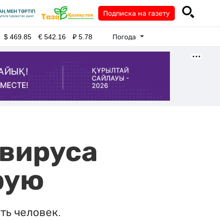
Подписка на газету
Погода
$
469.85
€
542.16
₽
5.78
авируса
рую
ть человек.