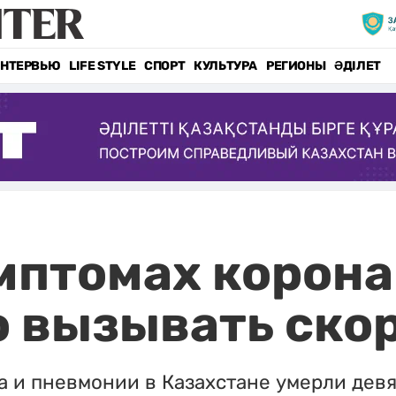
НТЕРВЬЮ
LIFE STYLE
СПОРТ
КУЛЬТУРА
РЕГИОНЫ
ӘДІЛЕТ
мптомах корон
о вызывать ско
а и пневмонии в Казахстане умерли девя