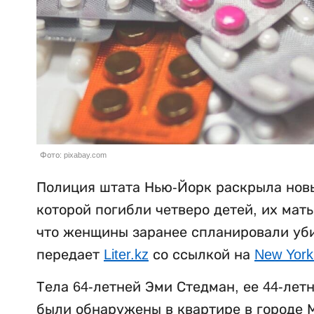
Фото: pixabay.com
Полиция штата Нью-Йорк раскрыла новы
которой погибли четверо детей, их мат
что женщины заранее спланировали убий
передает
Liter.kz
со ссылкой на
New York
Тела 64-летней Эми Стедман, ее 44-лет
были обнаружены в квартире в городе М