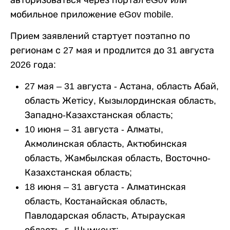
авторизоваться через портал eGov или
мобильное приложение eGov mobile.
Прием заявлений стартует поэтапно по
регионам с 27 мая и продлится до 31 августа
2026 года:
27
мая
–
31
августа
-
Астана
,
область
Абай
,
область
Жет
i
су
,
Кызылординская
область
,
Западно
-
Казахстанская
область
;
10
июня
–
31
августа
-
Алматы
,
Акмолинская
область
,
Актюбинская
область
,
Жамбылская
область
,
Восточно
-
Казахстанская
область
;
18
июня
–
31
августа
-
Алматинская
область
,
Костанайская
область
,
Павлодарская
область
,
Атырауская