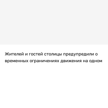
Жителей и гостей столицы предупредили о
временных ограничениях движения на одном
из самых загруженных проспектов города.
Причиной станут дорожные работы, которые
продлятся два дня, передает
Liter.kz
.
По информации городских служб, с 7 по 8
августа на проспекте Кабанбай батыра
пройдет ремонт дорожного покрытия. В связи