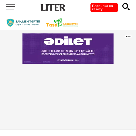
Подписка на
газету