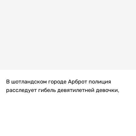
В шотландском городе Арброт полиция
расследует гибель девятилетней девочки,
которую нашли с тяжелыми травмами в
промышленной зоне, где семья разбила
палаточный лагерь. По подозрению в
убийстве ребенка задержан ее 35-летний
отец, передает
Liter.kz
со ссылкой на
The Sun
.