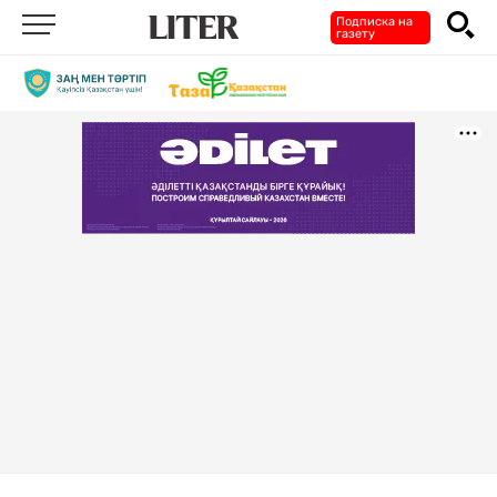
Подписка на
газету