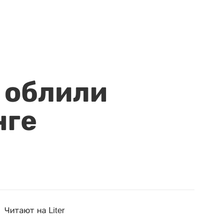
 облили
нге
Читают на Liter