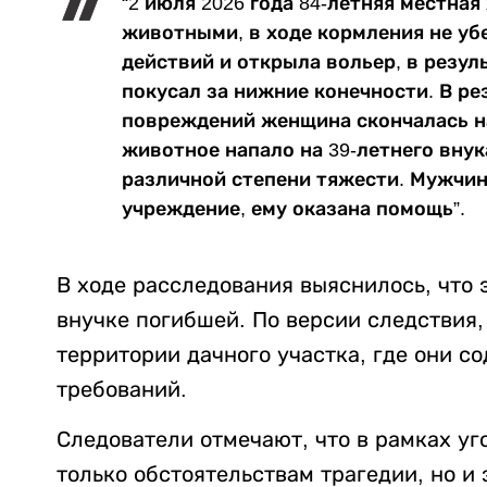
“2 июля 2026 года 84-летняя местна
животными, в ходе кормления не уб
действий и открыла вольер, в резул
покусал за нижние конечности. В р
повреждений женщина скончалась на
животное напало на 39-летнего вну
различной степени тяжести. Мужчин
учреждение, ему оказана помощь”.
В ходе расследования выяснилось, что
внучке погибшей. По версии следствия,
территории дачного участка, где они 
требований.
Следователи отмечают, что в рамках уг
только обстоятельствам трагедии, но и