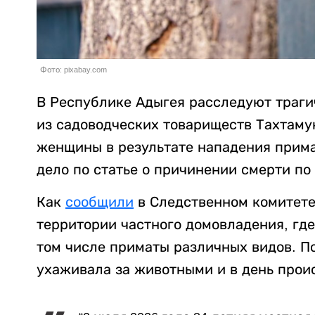
Фото: pixabay.com
В Республике Адыгея расследуют траги
из садоводческих товариществ Тахтамук
женщины в результате нападения прима
дело по статье о причинении смерти п
Как
сообщили
в Следственном комитете
территории частного домовладения, гд
том числе приматы различных видов. П
ухаживала за животными и в день прои