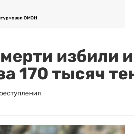
 штурмовал ОМОН
мерти избили и
за 170 тысяч те
реступления.