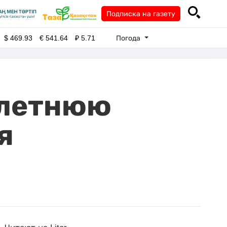
Подписка на газету
Погода
$
469.93
€
541.64
₽
5.71
-летнюю
я