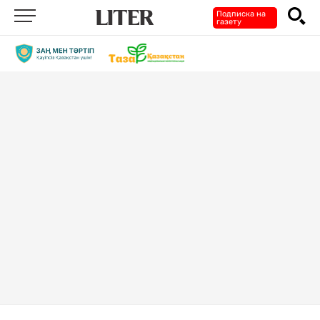
Подписка на
газету