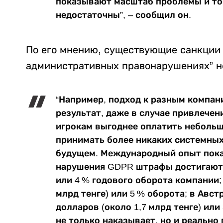
показывают масштаб проблемы и то
недостаточны”, – сообщил он.
По его мнению, существующие санкции 
административных правонарушениях” н
“Например, подход к разным компан
результат, даже в случае привлече
игрокам выгоднее оплатить небольш
принимать более никаких системных
будущем. Международный опыт показ
нарушения GDPR штрафы достигают 2
или 4 % годового оборота компании; 
млрд тенге) или 5 % оборота; в Авст
долларов (около 1,7 млрд тенге) или
не только наказывает, но и реально