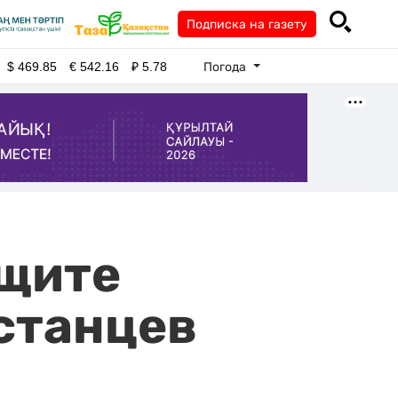
Подписка на газету
Погода
$
469.85
€
542.16
₽
5.78
ащите
станцев