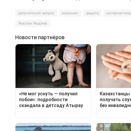
депутатский запрос
мажилис
защита
интернет-мо
Жаслан Мадиев