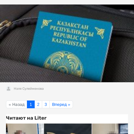
Нэля Сулейменова
« Назад
1
2
3
Вперед »
Читают на Liter