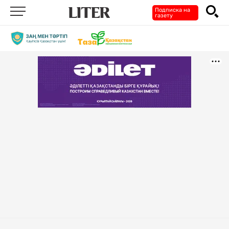
Подписка на
газету