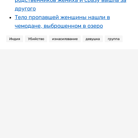
другого
Тело пропавшей женщины нашли в
чемодане, выброшенном в озеро
Индия
Убийство
изнасилование
девушка
группа