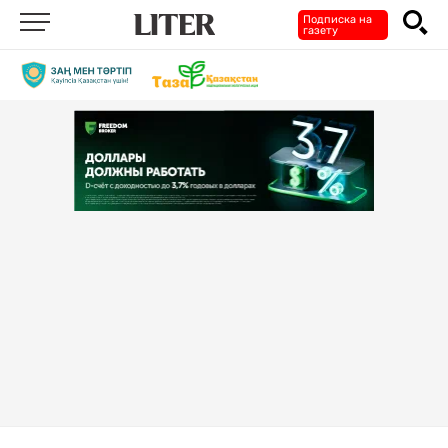
Подписка на
газету