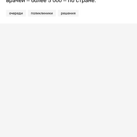
врачей – более 5 000 – по стране.
очереди
поликлиники
решения