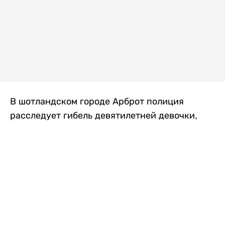
В шотландском городе Арброт полиция
расследует гибель девятилетней девочки,
которую нашли с тяжелыми травмами в
промышленной зоне, где семья разбила
палаточный лагерь. По подозрению в
убийстве ребенка задержан ее 35-летний
отец, передает
Liter.kz
со ссылкой на
The Sun
.
По данным полиции, семья из Западного
Йоркшира приехала в Арброт и разбила