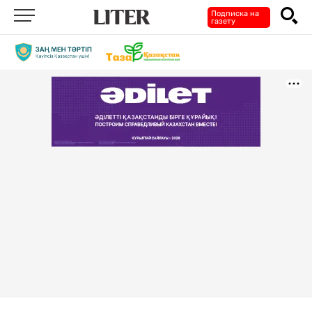
Подписка на
газету