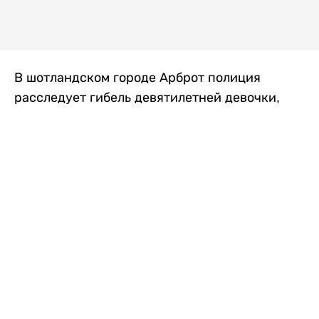
В шотландском городе Арброт полиция
расследует гибель девятилетней девочки,
которую нашли с тяжелыми травмами в
промышленной зоне, где семья разбила
палаточный лагерь. По подозрению в
убийстве ребенка задержан ее 35-летний
отец, передает
Liter.kz
со ссылкой на
The Sun
.
По данным полиции, семья из Западного
Йоркшира приехала в Арброт и разбила
палатку на территории заброшенной
промышленной зоны неподалеку от пляжа.
Вместе с родителями были двое детей.