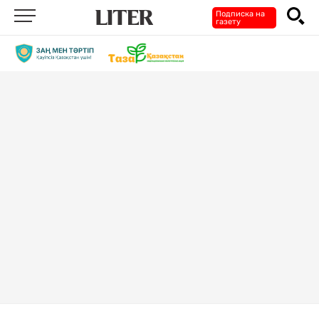
Подписка на
газету