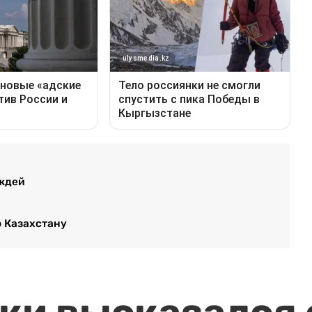
ождей
о Казахстану