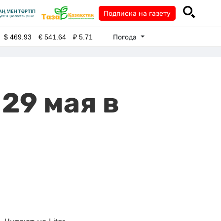
Подписка на газету
Погода
$
469.93
€
541.64
₽
5.71
29 мая в