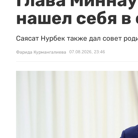
Глава Миннаук
нашел себя в
Саясат Нурбек также дал совет род
07.08.2026, 23:46
Фарида Курмангалиева