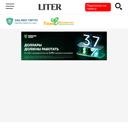
Подписка на
газету