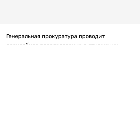
Генеральная прокуратура проводит
досудебное расследование в отношении
преступной группы, длительное время
занимавшейся экономической контрабандой
товаров из Китая в Казахстан, передает
Liter.kz
со ссылкой на Генпрокуратуру РК.
"Следствием установлено, что из 37
компаний, только по двум
аффилированным предприятиям
"Metlink" и "Urban Green" участниками
ОПГ причинен ущерб государству
свыше 2,7 млрд тенге", - говорится в