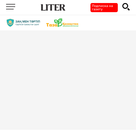
Подписка на
газету