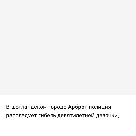
В шотландском городе Арброт полиция
расследует гибель девятилетней девочки,
которую нашли с тяжелыми травмами в
промышленной зоне, где семья разбила