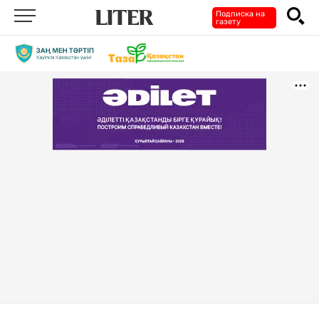
Подписка на
газету