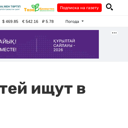
Подписка на газету
Погода
$
469.85
€
542.16
₽
5.78
тей ищут в