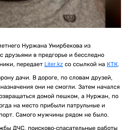
летнего Нуржана Умирбекова из
 друзьями в предгорье и бесследно
тники, передает
Liter.kz
со ссылкой на
КТК
.
рону дачи. В дороге, по словам друзей,
назначения они не смогли. Затем начался
озвращаться домой пешком, а Нуржан, по
Когда на место прибыли патрульные и
порт. Самого мужчины рядом не было.
жбы ДЧС, поисково-спасательные работы