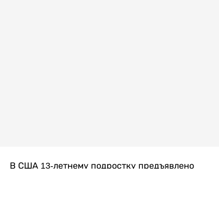
В США 13-летнему подростку предъявлено
обвинение в убийстве второй степени после
гибели его 14-летней сводной сестры. По
версии следствия, трагедия произошла