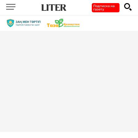
Подписка на
газету