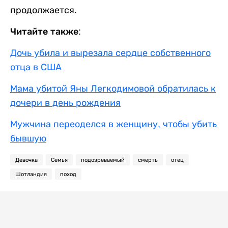
продолжается.
Читайте также:
Дочь убила и вырезала сердце собственного
отца в США
Мама убитой Яны Легкодимовой обратилась к
дочери в день рождения
Мужчина переоделся в женщину, чтобы убить
бывшую
Девочка
Семья
подозреваемый
смерть
отец
Шотландия
поход