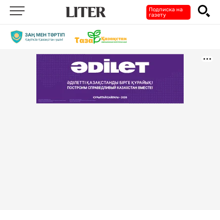
Подписка на
газету