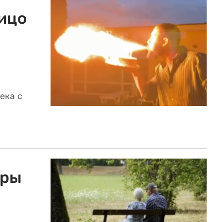
ицо
ека с
еры
: