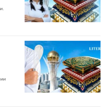
и.
нии