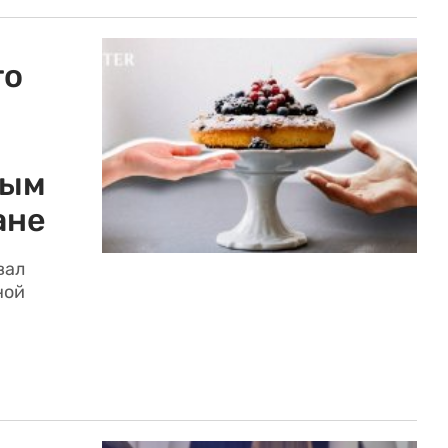
го
мым
ане
вал
ной