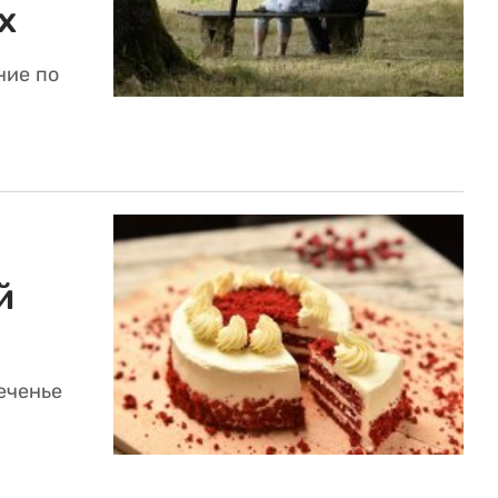
х
ние по
й
еченье