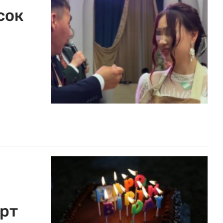
сок
рт