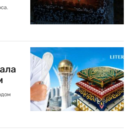
са.
ала
м
одом