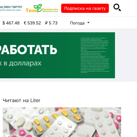
Подписка на газету
Погода
$
467.48
€
539.52
₽
5.73
Читают на Liter