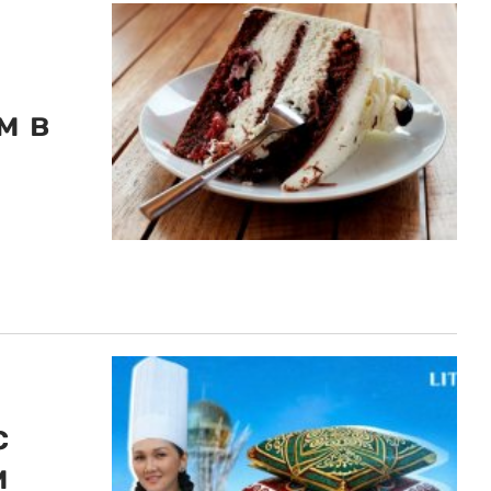
м в
с
м