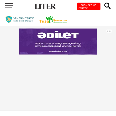
Подписка на
газету