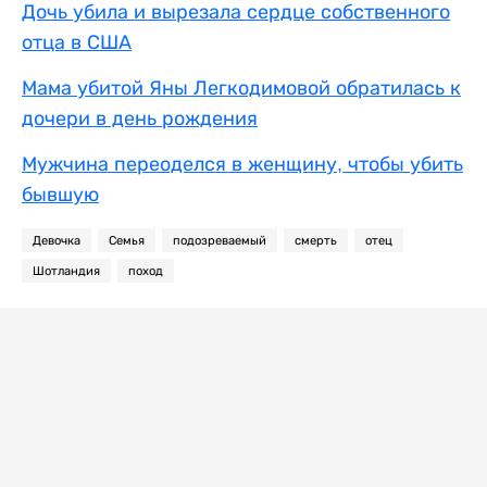
Дочь убила и вырезала сердце собственного
отца в США
Мама убитой Яны Легкодимовой обратилась к
дочери в день рождения
Мужчина переоделся в женщину, чтобы убить
бывшую
Девочка
Семья
подозреваемый
смерть
отец
Шотландия
поход