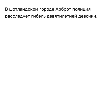
В шотландском городе Арброт полиция
расследует гибель девятилетней девочки,
которую нашли с тяжелыми травмами в
промышленной зоне, где семья разбила
палаточный лагерь. По подозрению в
убийстве ребенка задержан ее 35-летний
отец, передает
Liter.kz
со ссылкой на
The Sun
.
По данным полиции, семья из Западного
Йоркшира приехала в Арброт и разбила
палатку на территории заброшенной
промышленной зоны неподалеку от пляжа.
Вместе с родителями были двое детей.
Местные жители рассказали, что вечером в
воскресенье заметили палатку рядом с