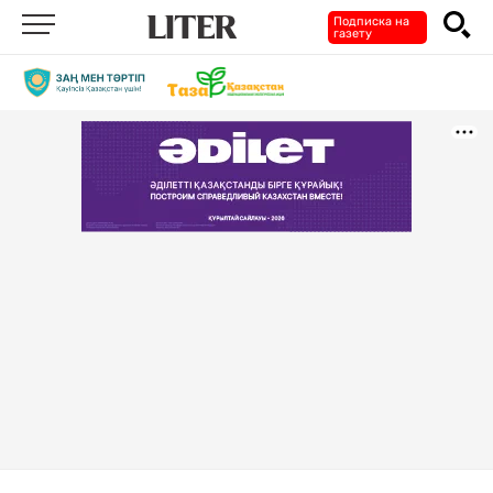
Подписка на
газету