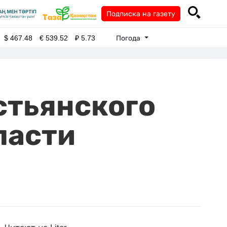
Подписка на газету
Погода
$
467.48
€
539.52
₽
5.73
стьянского
ласти