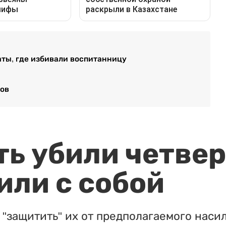
аты, где избивали воспитанницу
ков
ть убили четвер
или с собой
"защитить" их от предполагаемого насил