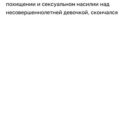
похищении и сексуальном насилии над
несовершеннолетней девочкой, скончался
после того, как разъяренная толпа жестоко
избила его в. Полиция сообщила об аресте
восьми человек, причастных к нападению,
передает
Liter.kz
со ссылкой на
news9live
.
Местные жители рассказали, что
обвиняемый, Мохаммад Эмроз, похитил
школьницу и держал ее взаперти в своем
доме два дня. Семья искала ее повсюду, но не
смогла найти никаких следов. Спустя
несколько дней девочка вернулась домой и
рассказала о случившемся. Она сообщила,
что Эмроз держал ее в плену и угрожал
убить. Услышав это, большая группа
разгневанных жителей деревни собралась,