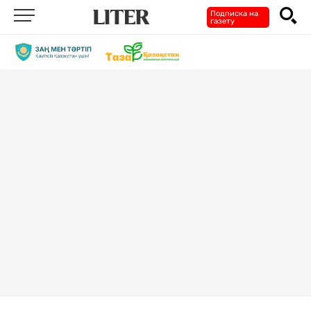
Подписка на
газету