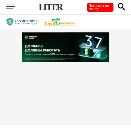
Подписка на
газету