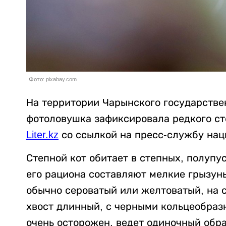
Фото: pixabay.com
На территории Чарынского государстве
фотоловушка зафиксировала редкого степн
Liter.kz
со ссылкой на пресс-службу нац
Степной кот обитает в степных, полупу
его рациона составляют мелкие грызуны
обычно сероватый или желтоватый, на 
хвост длинный, с черными кольцеобраз
очень осторожен, ведет одиночный обра