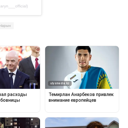
yn___official)
Чарын