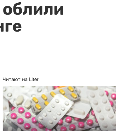
 облили
нге
Читают на Liter