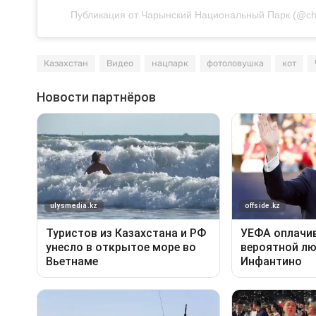
Публикация от Чарынский Национальный Парк (@char
Казахстан
Видео
нацпарк
фотоловушка
кот