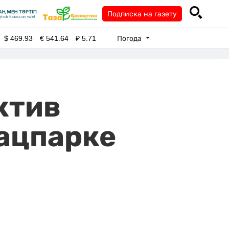
Подписка на газету
Погода
$
469.93
€
541.64
₽
5.71
ктив
ацпарке